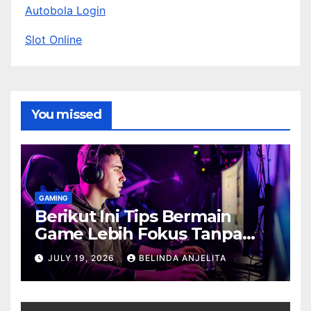
Autobola Login
Slot Online
You missed
GAMING
Berikut Ini Tips Bermain
Game Lebih Fokus Tanpa
Cepat Buyar
JULY 19, 2026
BELINDA ANJELITA