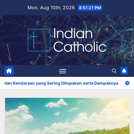
Skip
Mon. Aug 10th, 2026
8:51:23 PM
to
content
ang Sering Dilupakan serta Dampaknya
8 Cara Menjaga Kese