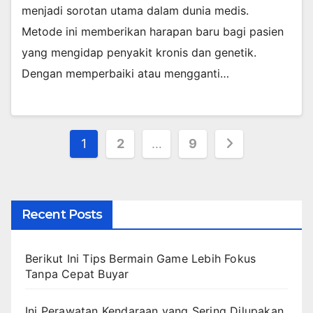
menjadi sorotan utama dalam dunia medis.
Metode ini memberikan harapan baru bagi pasien
yang mengidap penyakit kronis dan genetik.
Dengan memperbaiki atau mengganti…
Posts
1
2
…
9
pagination
Recent Posts
Berikut Ini Tips Bermain Game Lebih Fokus
Tanpa Cepat Buyar
Ini Perawatan Kendaraan yang Sering Dilupakan