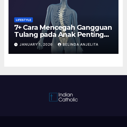
LIFESTYLE
7+ Cara Mencegah Gangguan
Tulang pada Anak Penting
Anda Tahu
JANUARY 1, 2026
BELINDA ANJELITA