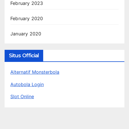
February 2023
February 2020
January 2020
Situs Official
Alternatif Monsterbola
Autobola Login
Slot Online