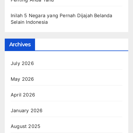
Inilah 5 Negara yang Pernah Dijajah Belanda
Selain Indonesia
Archives
July 2026
May 2026
April 2026
January 2026
August 2025