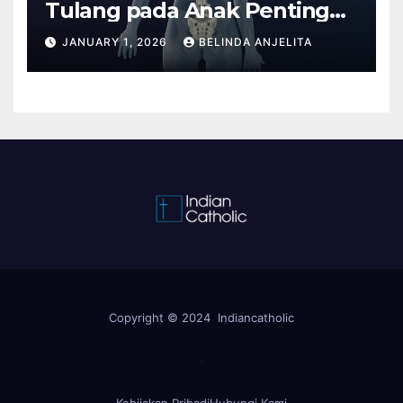
Tulang pada Anak Penting
Anda Tahu
JANUARY 1, 2026
BELINDA ANJELITA
Copyright © 2024 Indiancatholic
.
Kebijakan Pribadi
Hubungi Kami