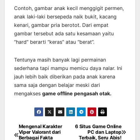
Contoh, gambar anak kecil menggigit permen,
anak laki-laki bersepeda naik bukit, kacang
kenari, gambar pria berotot. Dari empat
gambar tersebut ada satu kesamaan yaitu
“hard” berarti “keras” atau “berat”.
Tentunya masih banyak lagi permainan
sederhana tapi mampu memicu daya nalar. Ini
jauh lebih baik diberikan pada anak karena
sama saja dengan belajar meski dari
mengakses
game offline pengasah otak.
Mengenal Karakter
6 Situs Game Online
Post
Viper Valorant dari
PC dan Laptop
Berbagai Fakta
Terbaik, Seru Abis!