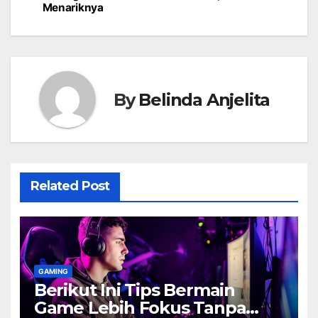
navigation
Menariknya
By
Belinda Anjelita
Related Post
GAMING
Berikut Ini Tips Bermain
Game Lebih Fokus Tanpa