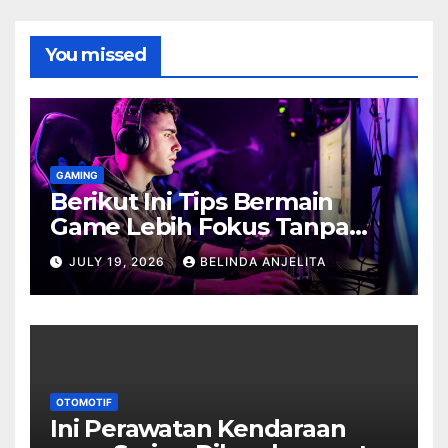
You missed
GAMING
Berikut Ini Tips Bermain
Game Lebih Fokus Tanpa
Cepat Buyar
JULY 19, 2026
BELINDA ANJELITA
OTOMOTIF
Ini Perawatan Kendaraan