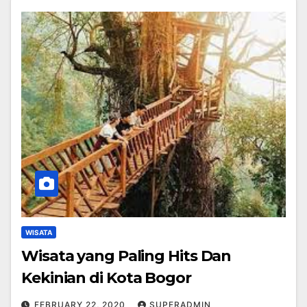
WISATA
Wisata yang Paling Hits Dan
Kekinian di Kota Bogor
FEBRUARY 22, 2020
SUPERADMIN