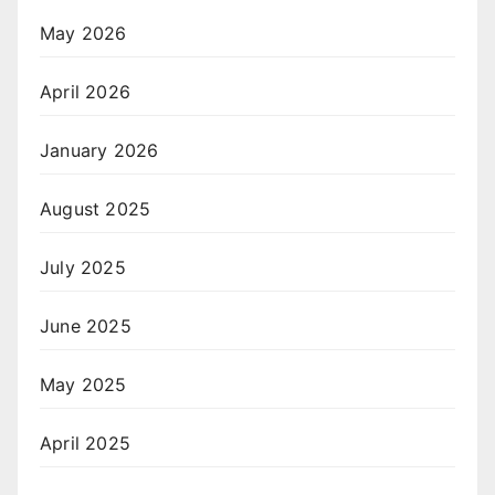
May 2026
April 2026
January 2026
August 2025
July 2025
June 2025
May 2025
April 2025