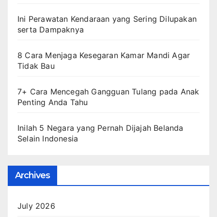
Ini Perawatan Kendaraan yang Sering Dilupakan
serta Dampaknya
8 Cara Menjaga Kesegaran Kamar Mandi Agar
Tidak Bau
7+ Cara Mencegah Gangguan Tulang pada Anak
Penting Anda Tahu
Inilah 5 Negara yang Pernah Dijajah Belanda
Selain Indonesia
Archives
July 2026