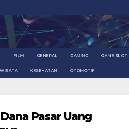
I
FILM
GENERAL
GAMING
GAME SLOT
WISATA
KESEHATAN
OTOMOTIF
 Dana Pasar Uang