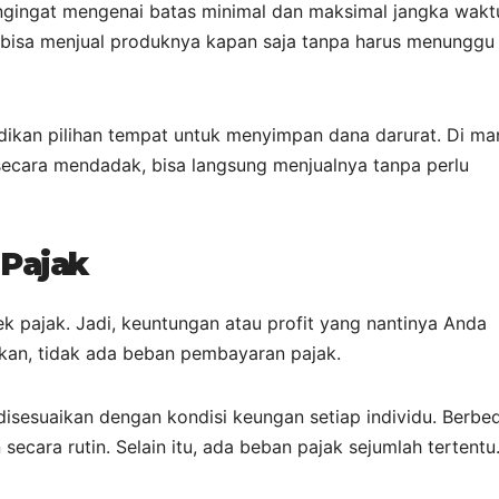
mengingat mengenai batas minimal dan maksimal jangka wakt
r bisa menjual produknya kapan saja tanpa harus menunggu
jadikan pilihan tempat untuk menyimpan dana darurat. Di ma
ecara mendadak, bisa langsung menjualnya tanpa perlu
 Pajak
ek pajak. Jadi, keuntungan atau profit yang nantinya Anda
rkan, tidak ada beban pembayaran pajak.
 disesuaikan dengan kondisi keungan setiap individu. Berbe
ecara rutin. Selain itu, ada beban pajak sejumlah tertentu