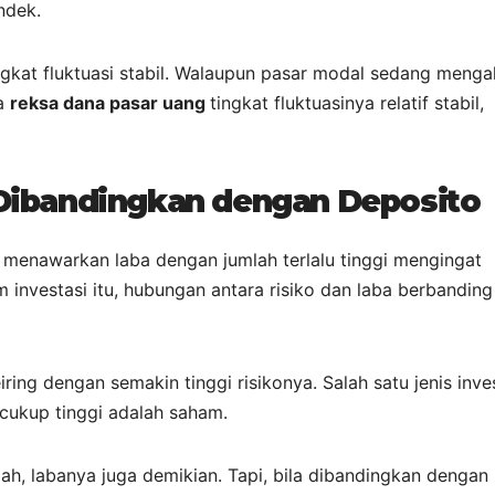
ndek.
ngkat fluktuasi stabil. Walaupun pasar modal sedang menga
na
reksa dana pasar uang
tingkat fluktuasinya relatif stabil,
a Dibandingkan dengan Deposito
ak menawarkan laba dengan jumlah terlalu tinggi mengingat
m investasi itu, hubungan antara risiko dan laba berbanding
ring dengan semakin tinggi risikonya. Salah satu jenis inve
i cukup tinggi adalah saham.
ah, labanya juga demikian. Tapi, bila dibandingkan dengan