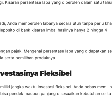
gi. Kisaran persentase laba yang diperoleh dalam satu tahu
Jadi, Anda memperoleh labanya secara utuh tanpa perlu kha
deposito di bank kisaran imbal hasilnya hanya 2 hingga 4
dengan pajak. Mengenai persentase laba yang didapatkan s
ia serta pemilihan produknya.
vestasinya Fleksibel
iliki jangka waktu investasi fleksibel. Anda bebas memilih
 bisa pendek maupun panjang disesuaikan kebutuhan serta