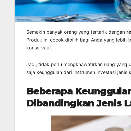
Semakin banyak orang yang tertarik dengan
r
Produk ini cocok dipilih bagi Anda yang lebih t
konservatif.
Jadi, tidak perlu mengkhawatirkan uang yang 
saja keunggulan dari instrumen investasi jenis 
Beberapa Keunggulan
Dibandingkan Jenis L