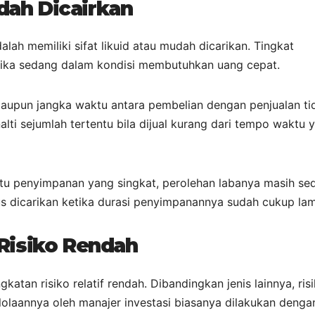
udah Dicairkan
alah memiliki sifat likuid atau mudah dicarikan. Tingkat
etika sedang dalam kondisi membutuhkan uang cepat.
alaupun jangka waktu antara pembelian dengan penjualan ti
lti sejumlah tertentu bila dijual kurang dari tempo waktu 
u penyimpanan yang singkat, perolehan labanya masih sedi
rus dicarikan ketika durasi penyimpanannya sudah cukup la
Risiko Rendah
gkatan risiko relatif rendah. Dibandingkan jenis lainnya, ris
gelolaannya oleh manajer investasi biasanya dilakukan denga