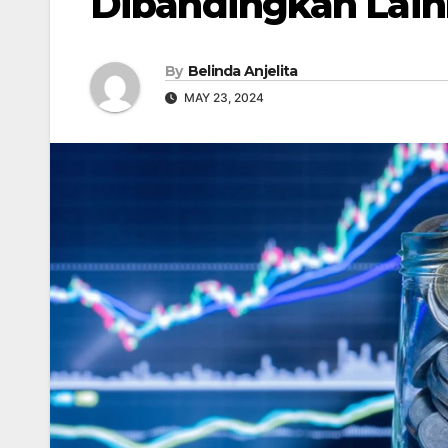
Dibandingkan Lai
By
Belinda Anjelita
MAY 23, 2024