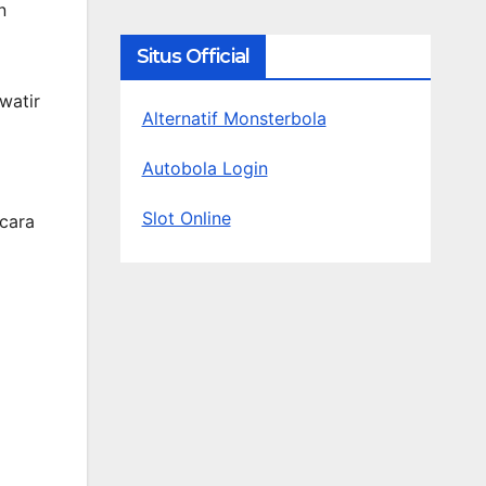
n
Situs Official
watir
Alternatif Monsterbola
Autobola Login
Slot Online
ecara