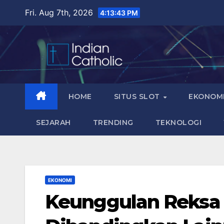
Skip
Fri. Aug 7th, 2026
4:13:45 PM
to
content
HOME
SITUS SLOT
EKONOM
SEJARAH
TRENDING
TEKNOLOGI
EKONOMI
Keunggulan Reksa