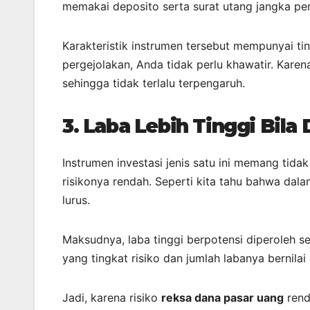
memakai deposito serta surat utang jangka pe
Karakteristik instrumen tersebut mempunyai ti
pergejolakan, Anda tidak perlu khawatir. Kare
sehingga tidak terlalu terpengaruh.
3.
Laba Lebih Tinggi Bil
Instrumen investasi jenis satu ini memang tid
risikonya rendah. Seperti kita tahu bahwa dala
lurus.
Maksudnya, laba tinggi berpotensi diperoleh sei
yang tingkat risiko dan jumlah labanya bernila
Jadi, karena risiko
reksa dana pasar uang
rend