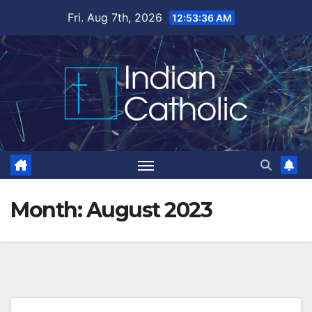
Skip
Fri. Aug 7th, 2026
12:53:36 AM
to
content
Month:
August 2023