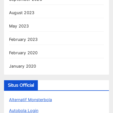
August 2023
May 2023
February 2023
February 2020
January 2020
Situs Official
Alternatif Monsterbola
Autobola Login