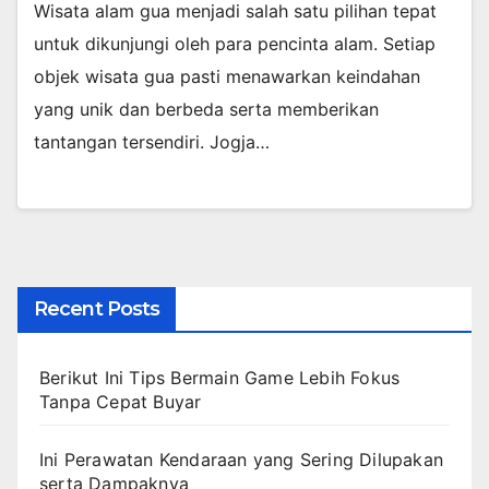
Wisata alam gua menjadi salah satu pilihan tepat
untuk dikunjungi oleh para pencinta alam. Setiap
objek wisata gua pasti menawarkan keindahan
yang unik dan berbeda serta memberikan
tantangan tersendiri. Jogja…
Recent Posts
Berikut Ini Tips Bermain Game Lebih Fokus
Tanpa Cepat Buyar
Ini Perawatan Kendaraan yang Sering Dilupakan
serta Dampaknya