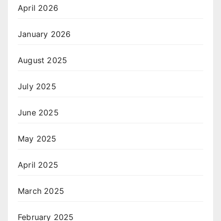
April 2026
January 2026
August 2025
July 2025
June 2025
May 2025
April 2025
March 2025
February 2025