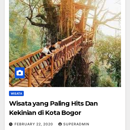
WISATA
Wisata yang Paling Hits Dan
Kekinian di Kota Bogor
FEBRUARY 22, 2020
SUPERADMIN