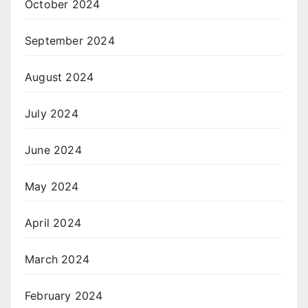
October 2024
September 2024
August 2024
July 2024
June 2024
May 2024
April 2024
March 2024
February 2024