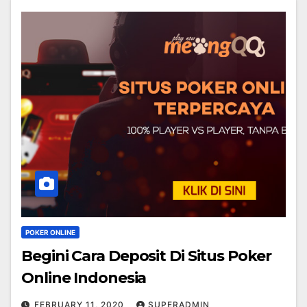
POKER ONLINE
Begini Cara Deposit Di Situs Poker
Online Indonesia
FEBRUARY 11, 2020
SUPERADMIN