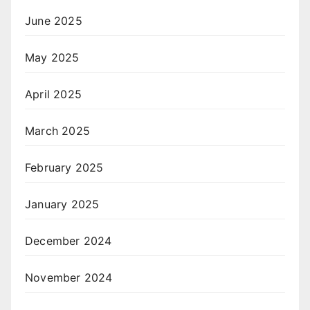
June 2025
May 2025
April 2025
March 2025
February 2025
January 2025
December 2024
November 2024