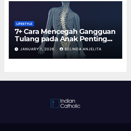
LIFESTYLE
7+ Cara Mencegah Gangguan
Tulang pada Anak Penting
Anda Tahu
JANUARY 1, 2026
BELINDA ANJELITA