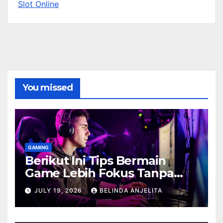
Slot Online
You missed
GAMING
Berikut Ini Tips Bermain
Game Lebih Fokus Tanpa
Cepat Buyar
JULY 19, 2026
BELINDA ANJELITA