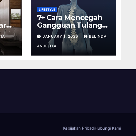
LIFESTYLE
7+ Cara Mencegah
ar
Gangguan Tulang
ak
pada Anak Penting
IA
JANUARY 1, 2026
BELINDA
Anda Tahu
ANJELITA
Kebijakan Pribadi
Hubungi Kami