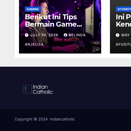
GAMING
OTOMOT
Berikut Ini Tips
Ini 
Bermain Game
Ken
Lebih Fokus Tanpa
Seri
JULY 19, 2026
BELINDA
MAY 
Cepat Buyar
ser
ANJELITA
AYUDIT
Copyright © 2024 Indiancatholic
.