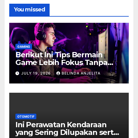
You missed
GAMING
Berikut Ini Tips Bermain
Game Lebih Fokus Tanpa
Cepat Buyar
JULY 19, 2026
BELINDA ANJELITA
OTOMOTIF
Ini Perawatan Kendaraan
yang Sering Dilupakan serta