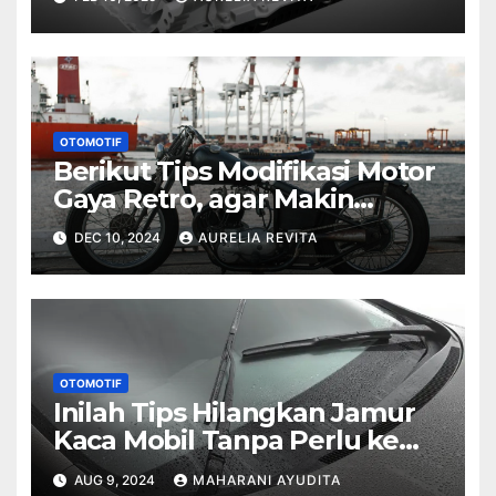
OTOMOTIF
Berikut Tips Modifikasi Motor
Gaya Retro, agar Makin
Ciamik!
DEC 10, 2024
AURELIA REVITA
OTOMOTIF
Inilah Tips Hilangkan Jamur
Kaca Mobil Tanpa Perlu ke
Salon
AUG 9, 2024
MAHARANI AYUDITA