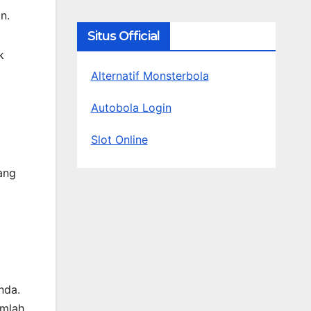
n.
Situs Official
k
Alternatif Monsterbola
Autobola Login
Slot Online
ang
nda.
umlah