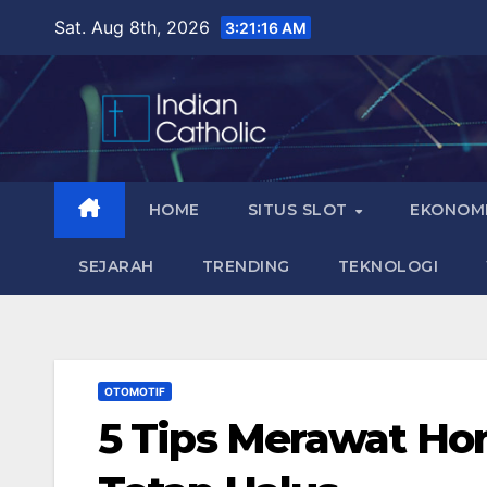
Skip
Sat. Aug 8th, 2026
3:21:18 AM
to
content
HOME
SITUS SLOT
EKONOM
SEJARAH
TRENDING
TEKNOLOGI
OTOMOTIF
5 Tips Merawat Ho