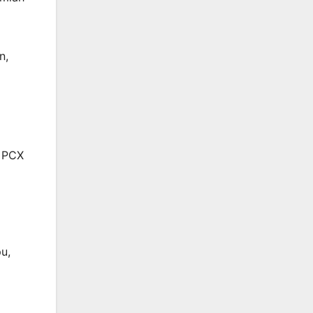
n,
a PCX
u,