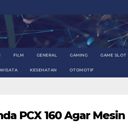
I
FILM
GENERAL
GAMING
GAME SLOT
WISATA
KESEHATAN
OTOMOTIF
nda PCX 160 Agar Mesin