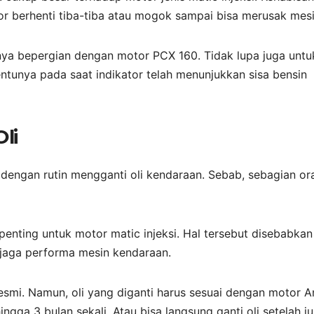
r berhenti tiba-tiba atau mogok sampai bisa merusak mesi
irnya bepergian dengan motor PCX 160. Tidak lupa juga untu
tentunya pada saat indikator telah menunjukkan sisa bensin
li
dengan rutin mengganti oli kendaraan. Sebab, sebagian or
penting untuk motor matic injeksi. Hal tersebut disebabkan
njaga performa mesin kendaraan.
resmi. Namun, oli yang diganti harus sesuai dengan motor A
ngga 3 bulan sekali. Atau bisa langsung ganti oli setelah j