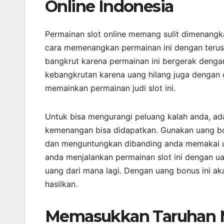
Online Indonesia
Permainan slot online memang sulit dimenangk
cara memenangkan permainan ini dengan terus 
bangkrut karena permainan ini bergerak denga
kebangkrutan karena uang hilang juga dengan c
memainkan permainan judi slot ini.
Untuk bisa mengurangi peluang kalah anda, ada
kemenangan bisa didapatkan. Gunakan uang bon
dan menguntungkan dibanding anda memakai ua
anda menjalankan permainan slot ini dengan ua
uang dari mana lagi. Dengan uang bonus ini a
hasilkan.
Memasukkan Taruhan Mi