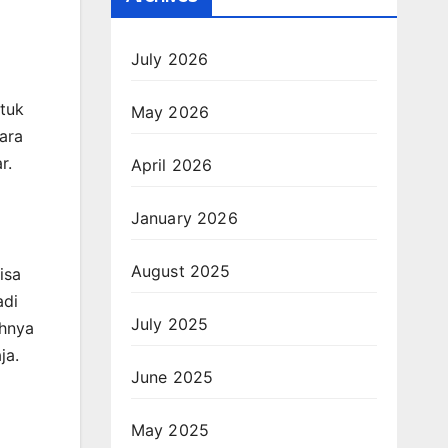
July 2026
tuk
May 2026
ara
r.
April 2026
January 2026
August 2025
isa
adi
July 2025
ahnya
ja.
June 2025
May 2025