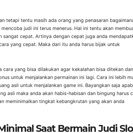
an tetapi tentu masih ada orang yang penasaran bagaiman
mencoba judi ini terus menerus. Hal ini tentu akan membu
n sangat cepat. Artinya dengan cepat juga anda mendapat
ara yang cepat. Maka dari itu anda harus bijak untuk
 cara yang bisa dilakukan agar kekalahan bisa ditekan da
us untuk menjalankan permainan ini lagi. Cara ini lebih 
ng asli untuk menjalankan game ini. Bayangkan saja apab
ng asli maka anda akan habis-habisan dan bingung harus c
kan meminimalkan tingkat kebangkrutan yang akan anda
nimal Saat Bermain Judi Slo