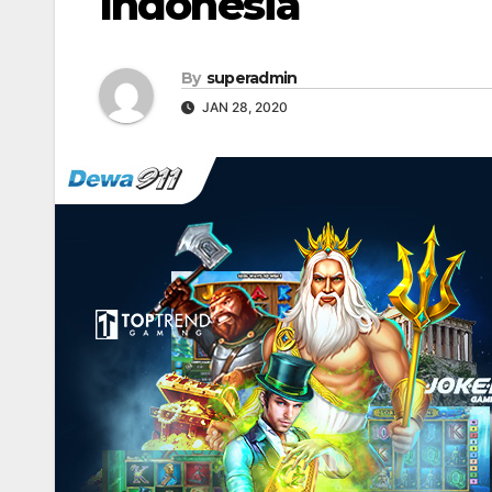
Indonesia
By
superadmin
JAN 28, 2020