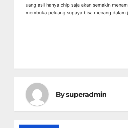
uang asli hanya chip saja akan semakin menamb
membuka peluang supaya bisa menang dalam jum
Post
navigation
By
superadmin