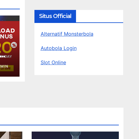
Situs Official
Alternatif Monsterbola
Autobola Login
Slot Online
MIN