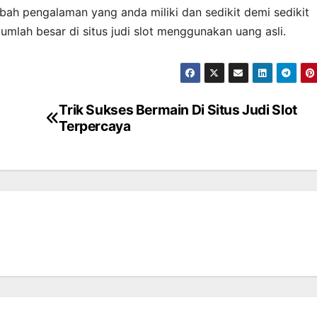
ah pengalaman yang anda miliki dan sedikit demi sedikit
lah besar di situs judi slot menggunakan uang asli.
Trik Sukses Bermain Di Situs Judi Slot
Terpercaya