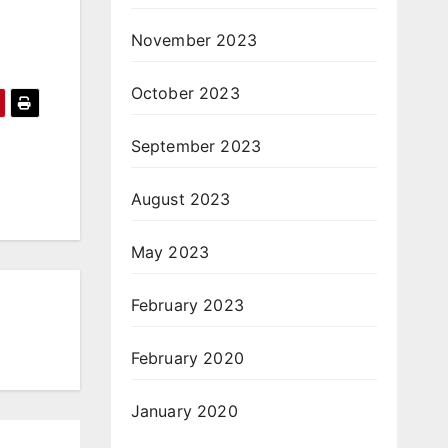
November 2023
October 2023
September 2023
August 2023
May 2023
February 2023
February 2020
January 2020