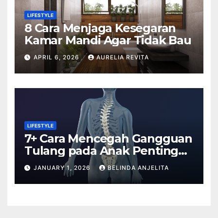
LIFESTYLE
8 Cara Menjaga Kesegaran
Kamar Mandi Agar Tidak Bau
APRIL 6, 2026
AURELIA REVITA
LIFESTYLE
7+ Cara Mencegah Gangguan
Tulang pada Anak Penting
Anda Tahu
JANUARY 1, 2026
BELINDA ANJELITA