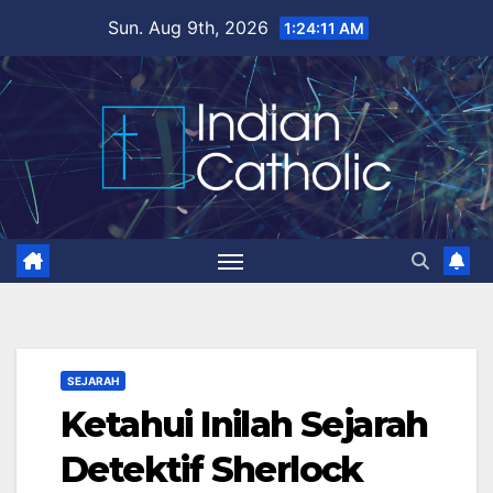
Skip
Sun. Aug 9th, 2026
1:24:12 AM
to
content
SEJARAH
Ketahui Inilah Sejarah
Detektif Sherlock