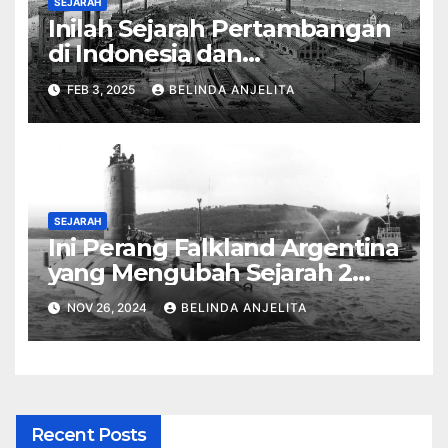
SEJARAH
Inilah Sejarah Pertambangan
di Indonesia dan
Perkembangannya
FEB 3, 2025
BELINDA ANJELITA
SEJARAH
Ini Perang Falkland Argentina
yang Mengubah Sejarah 2
Bangsa
NOV 26, 2024
BELINDA ANJELITA
Recent Posts