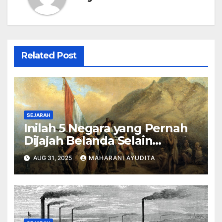
Related Post
SEJARAH
Inilah 5 Negara yang Pernah
Dijajah Belanda Selain
Indonesia
AUG 31, 2025
MAHARANI AYUDITA