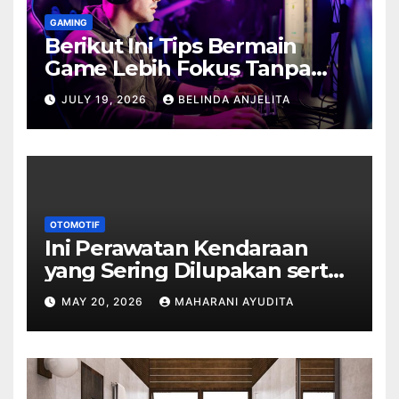
GAMING
Berikut Ini Tips Bermain
Game Lebih Fokus Tanpa
Cepat Buyar
JULY 19, 2026
BELINDA ANJELITA
OTOMOTIF
Ini Perawatan Kendaraan
yang Sering Dilupakan serta
Dampaknya
MAY 20, 2026
MAHARANI AYUDITA