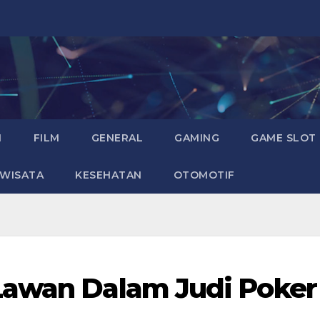
I
FILM
GENERAL
GAMING
GAME SLOT
WISATA
KESEHATAN
OTOMOTIF
Lawan Dalam Judi Poker