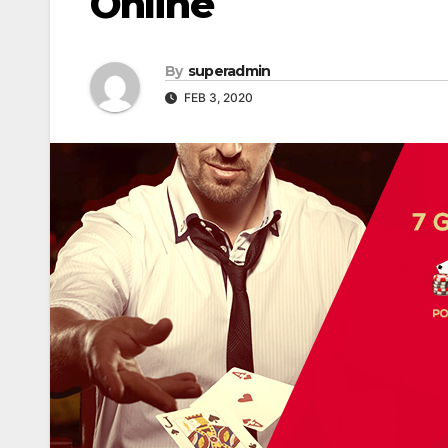
Online
By
superadmin
FEB 3, 2020