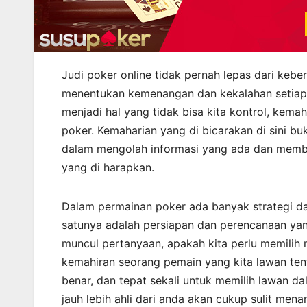
Judi poker online tidak pernah lepas dari keb
menentukan kemenangan dan kekalahan setiap 
menjadi hal yang tidak bisa kita kontrol, kemah
poker. Kemaharian yang di bicarakan di sini b
dalam mengolah informasi yang ada dan memb
yang di harapkan.
Dalam permainan poker ada banyak strategi d
satunya adalah persiapan dan perencanaan ya
muncul pertanyaan, apakah kita perlu memilih 
kemahiran seorang pemain yang kita lawan ten
benar, dan tepat sekali untuk memilih lawan d
jauh lebih ahli dari anda akan cukup sulit men