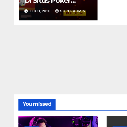
Di Situs Poker
Online Indonesia
FEB 11, 2020
SUPERADMIN
You missed