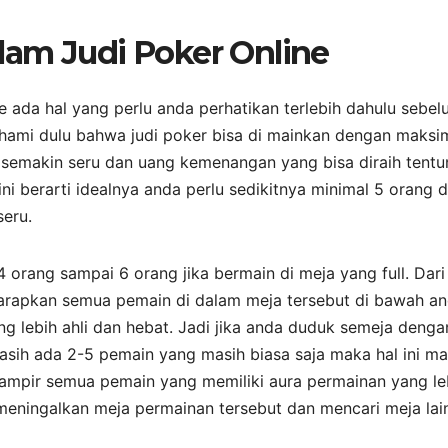
lam Judi Poker Online
e ada hal yang perlu anda perhatikan terlebih dahulu sebe
hami dulu bahwa judi poker bisa di mainkan dengan maksi
 semakin seru dan uang kemenangan yang bisa diraih tentu
i berarti idealnya anda perlu sedikitnya minimal 5 orang 
seru.
rang sampai 6 orang jika bermain di meja yang full. Dari
arapkan semua pemain di dalam meja tersebut di bawah a
g lebih ahli dan hebat. Jadi jika anda duduk semeja denga
asih ada 2-5 pemain yang masih biasa saja maka hal ini ma
ampir semua pemain yang memiliki aura permainan yang le
meningalkan meja permainan tersebut dan mencari meja lai