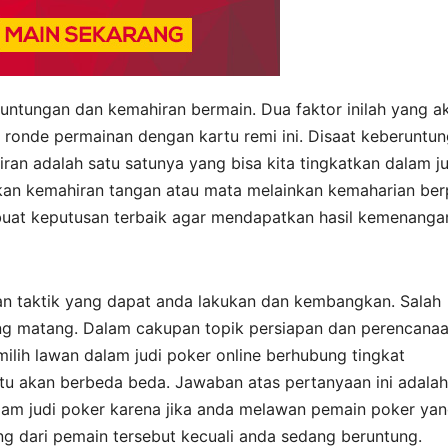
eruntungan dan kemahiran bermain. Dua faktor inilah yang a
ronde permainan dengan kartu remi ini. Disaat keberuntu
iran adalah satu satunya yang bisa kita tingkatkan dalam ju
ukan kemahiran tangan atau mata melainkan kemaharian berp
uat keputusan terbaik agar mendapatkan hasil kemenanga
an taktik yang dapat anda lakukan dan kembangkan. Salah
ng matang. Dalam cakupan topik persiapan dan perencana
milih lawan dalam judi poker online berhubung tingkat
tu akan berbeda beda. Jawaban atas pertanyaan ini adalah 
alam judi poker karena jika anda melawan pemain poker ya
ang dari pemain tersebut kecuali anda sedang beruntung.