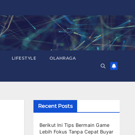
LIFESTYLE
OLAHRAGA
Recent Posts
Berikut Ini Tips Bermain Game
Lebih Fokus Tanpa Cepat Buyar