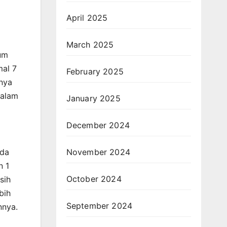
April 2025
March 2025
lum
mal 7
February 2025
nya
dalam
January 2025
December 2024
nda
November 2024
n 1
October 2024
sih
bih
September 2024
nnya.