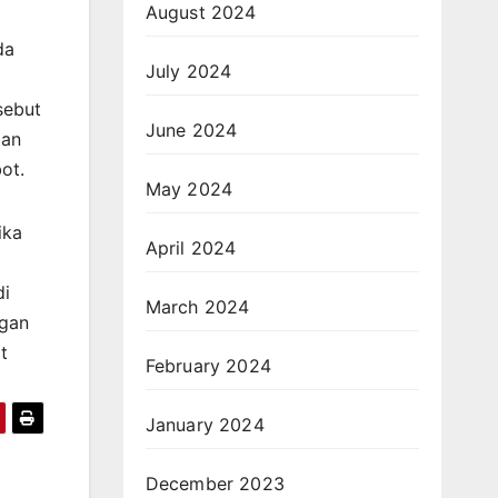
August 2024
da
July 2024
sebut
June 2024
gan
ot.
May 2024
ika
April 2024
di
March 2024
ngan
t
February 2024
January 2024
December 2023