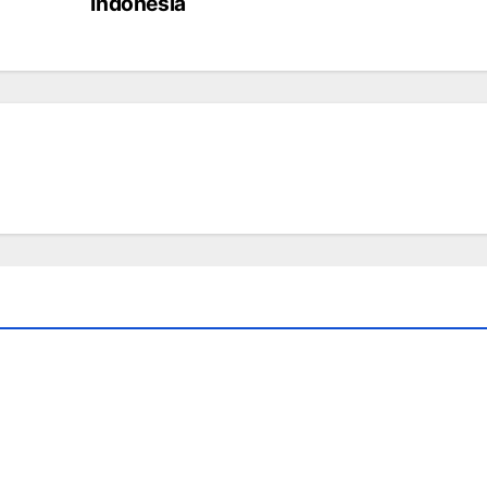
Indonesia