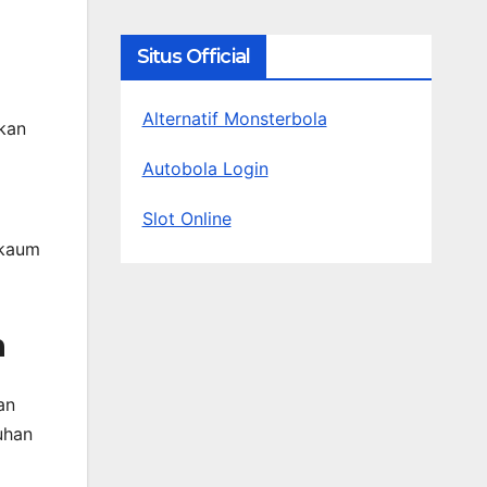
Situs Official
Alternatif Monsterbola
kan
Autobola Login
Slot Online
 kaum
n
an
uhan