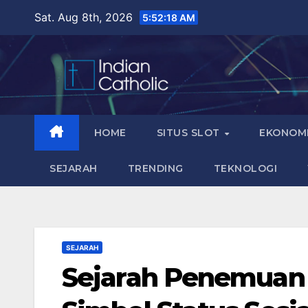
Skip
Sat. Aug 8th, 2026
5:52:19 AM
to
content
HOME
SITUS SLOT
EKONOM
SEJARAH
TRENDING
TEKNOLOGI
SEJARAH
Sejarah Penemuan 