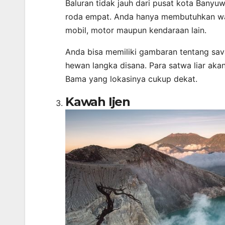
Baluran tidak jauh dari pusat kota Ban
roda empat. Anda hanya membutuhkan wakt
mobil, motor maupun kendaraan lain.
Anda bisa memiliki gambaran tentang sa
hewan langka disana. Para satwa liar akan
Bama yang lokasinya cukup dekat.
Kawah Ijen