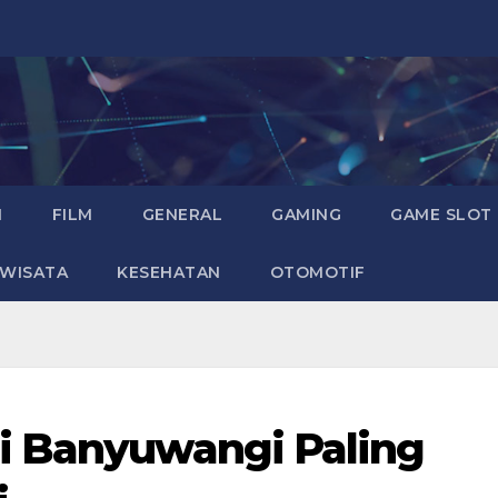
I
FILM
GENERAL
GAMING
GAME SLOT
WISATA
KESEHATAN
OTOMOTIF
i Banyuwangi Paling