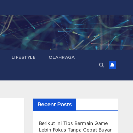
LIFESTYLE
OLAHRAGA
Recent Posts
Berikut Ini Tips Bermain Game
Lebih Fokus Tanpa Cepat Buyar