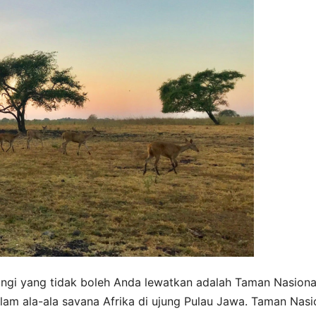
ngi yang tidak boleh Anda lewatkan adalah Taman Nasiona
am ala-ala savana Afrika di ujung Pulau Jawa. Taman Nasi