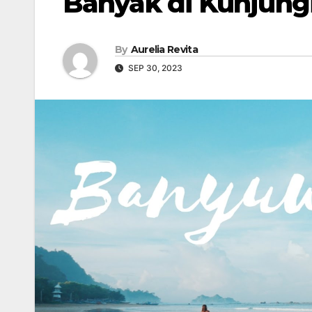
Banyak di Kunjung
By
Aurelia Revita
SEP 30, 2023