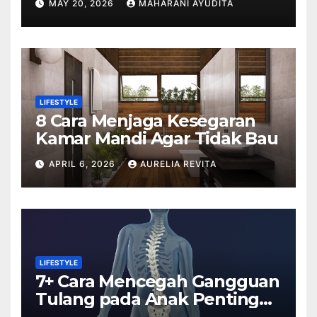
MAY 20, 2026
MAHARANI AYUDITA
LIFESTYLE
8 Cara Menjaga Kesegaran
Kamar Mandi Agar Tidak Bau
APRIL 6, 2026
AURELIA REVITA
LIFESTYLE
7+ Cara Mencegah Gangguan
Tulang pada Anak Penting
Anda Tahu