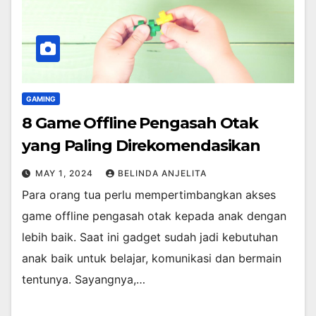
GAMING
8 Game Offline Pengasah Otak
yang Paling Direkomendasikan
MAY 1, 2024
BELINDA ANJELITA
Para orang tua perlu mempertimbangkan akses
game offline pengasah otak kepada anak dengan
lebih baik. Saat ini gadget sudah jadi kebutuhan
anak baik untuk belajar, komunikasi dan bermain
tentunya. Sayangnya,…