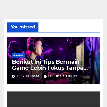
You missed
GAMING
Berikut Ini Tips Bermain
Game Lebih Fokus Tanpa
Cepat Buyar
JULY 19, 2026
BELINDA ANJELITA