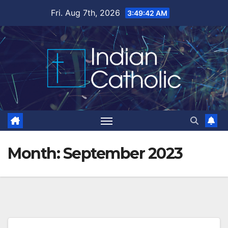
Skip
Fri. Aug 7th, 2026
3:49:42 AM
to
content
Month:
September 2023