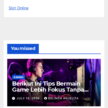
Slot Online
You missed
GAMING
Berikut Ini Tips Bermain
Game Lebih Fokus Tanpa
Cepat Buyar
JULY 19, 2026
BELINDA ANJELITA