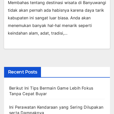
Membahas tentang destinasi wisata di Banyuwangi
tidak akan pernah ada habisnya karena daya tarik
kabupaten ini sangat luar biasa. Anda akan
menemukan banyak hal-hal menarik seperti
keindahan alam, adat, tradisi,…
Recent Posts
Berikut Ini Tips Bermain Game Lebih Fokus
Tanpa Cepat Buyar
Ini Perawatan Kendaraan yang Sering Dilupakan
serta Dampaknya