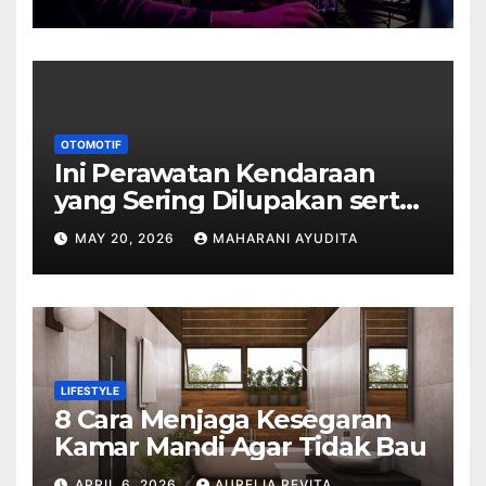
OTOMOTIF
Ini Perawatan Kendaraan
yang Sering Dilupakan serta
Dampaknya
MAY 20, 2026
MAHARANI AYUDITA
LIFESTYLE
8 Cara Menjaga Kesegaran
Kamar Mandi Agar Tidak Bau
APRIL 6, 2026
AURELIA REVITA