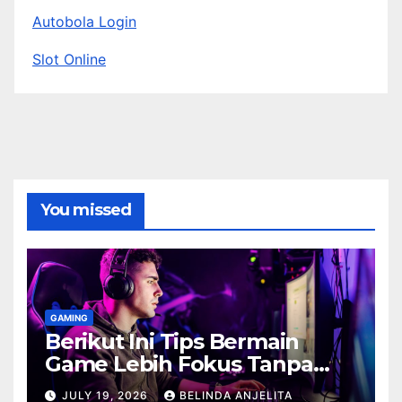
Autobola Login
Slot Online
You missed
GAMING
Berikut Ini Tips Bermain
Game Lebih Fokus Tanpa
Cepat Buyar
JULY 19, 2026
BELINDA ANJELITA