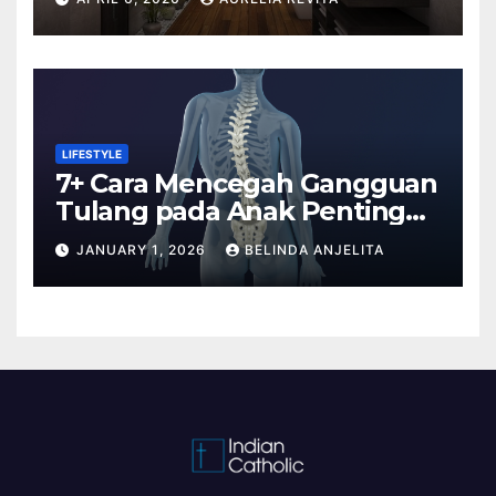
LIFESTYLE
7+ Cara Mencegah Gangguan
Tulang pada Anak Penting
Anda Tahu
JANUARY 1, 2026
BELINDA ANJELITA