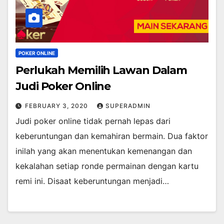
POKER ONLINE
Perlukah Memilih Lawan Dalam
Judi Poker Online
FEBRUARY 3, 2020
SUPERADMIN
Judi poker online tidak pernah lepas dari
keberuntungan dan kemahiran bermain. Dua faktor
inilah yang akan menentukan kemenangan dan
kekalahan setiap ronde permainan dengan kartu
remi ini. Disaat keberuntungan menjadi…