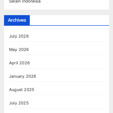
Selain Indonesia
Archives
July 2026
May 2026
April 2026
January 2026
August 2025
July 2025