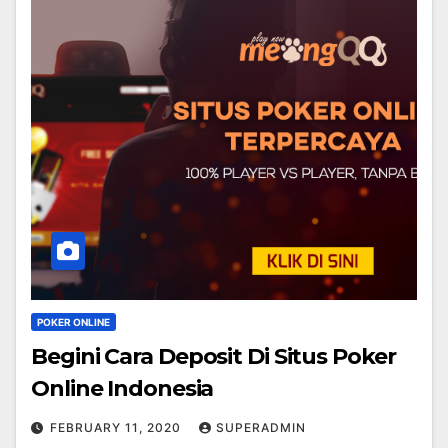
POKER ONLINE
Begini Cara Deposit Di Situs Poker
Online Indonesia
FEBRUARY 11, 2020
SUPERADMIN