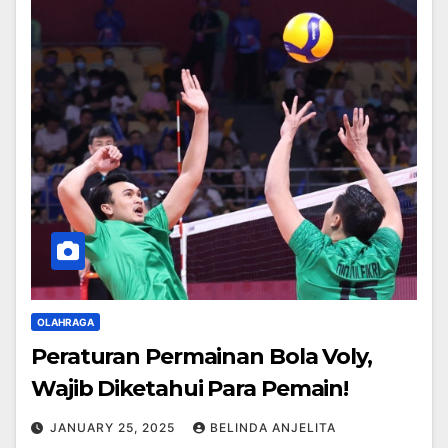
OLAHRAGA
Peraturan Permainan Bola Voly,
Wajib Diketahui Para Pemain!
JANUARY 25, 2025
BELINDA ANJELITA