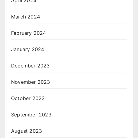
April 2024
March 2024
February 2024
January 2024
December 2023
November 2023
October 2023
September 2023
August 2023