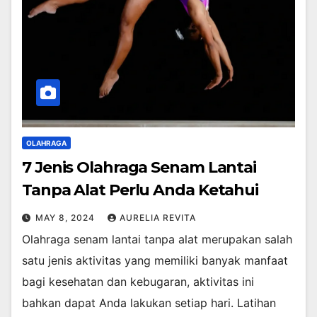
OLAHRAGA
7 Jenis Olahraga Senam Lantai
Tanpa Alat Perlu Anda Ketahui
MAY 8, 2024
AURELIA REVITA
Olahraga senam lantai tanpa alat merupakan salah
satu jenis aktivitas yang memiliki banyak manfaat
bagi kesehatan dan kebugaran, aktivitas ini
bahkan dapat Anda lakukan setiap hari. Latihan