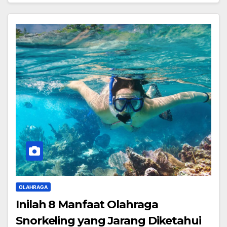
OLAHRAGA
Inilah 8 Manfaat Olahraga
Snorkeling yang Jarang Diketahui