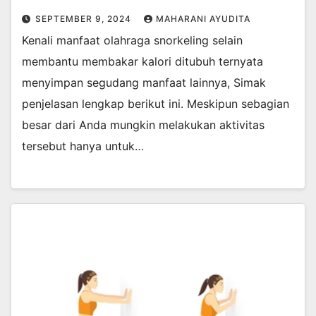
SEPTEMBER 9, 2024
MAHARANI AYUDITA
Kenali manfaat olahraga snorkeling selain
membantu membakar kalori ditubuh ternyata
menyimpan segudang manfaat lainnya, Simak
penjelasan lengkap berikut ini. Meskipun sebagian
besar dari Anda mungkin melakukan aktivitas
tersebut hanya untuk…