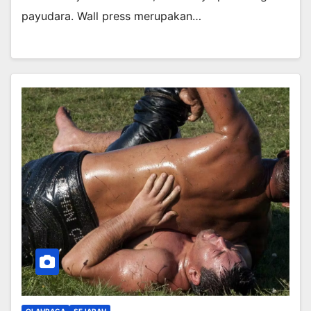
payudara. Wall press merupakan…
OLAHRAGA
SEJARAH