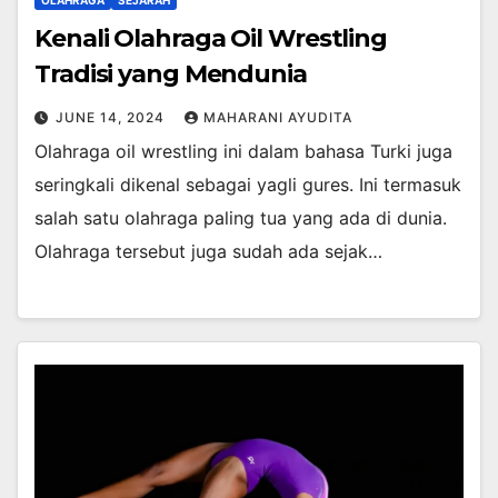
Kenali Olahraga Oil Wrestling
Tradisi yang Mendunia
JUNE 14, 2024
MAHARANI AYUDITA
Olahraga oil wrestling ini dalam bahasa Turki juga
seringkali dikenal sebagai yagli gures. Ini termasuk
salah satu olahraga paling tua yang ada di dunia.
Olahraga tersebut juga sudah ada sejak…