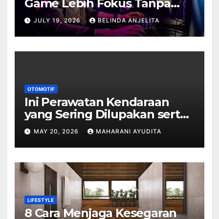
Game Lebih Fokus Tanpa
Cepat Buyar
JULY 19, 2026
BELINDA ANJELITA
OTOMOTIF
Ini Perawatan Kendaraan
yang Sering Dilupakan serta
Dampaknya
MAY 20, 2026
MAHARANI AYUDITA
LIFESTYLE
8 Cara Menjaga Kesegaran