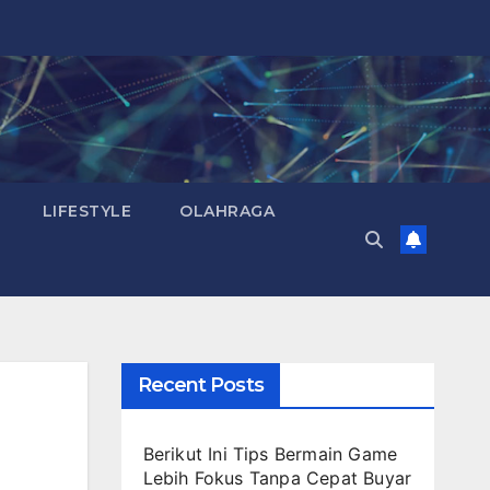
LIFESTYLE
OLAHRAGA
Recent Posts
Berikut Ini Tips Bermain Game
Lebih Fokus Tanpa Cepat Buyar