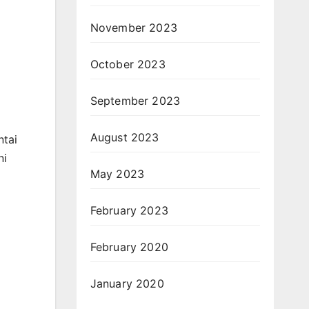
November 2023
October 2023
September 2023
August 2023
ntai
ni
May 2023
February 2023
February 2020
January 2020