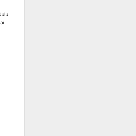
dulu
ai