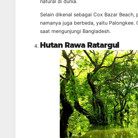
natural di dunia.
Selain dikenal sebagai Cox Bazar Beach, p
namanya juga berbeda, yaitu Palongkee. Co
saat mengunjungi Bangladesh.
Hutan Rawa Ratargul