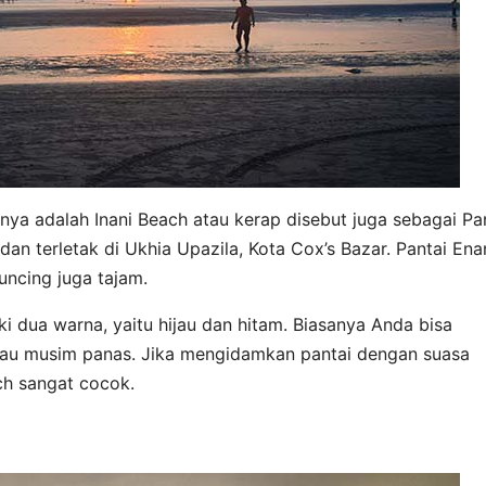
nya adalah Inani Beach atau kerap disebut juga sebagai Pa
dan terletak di Ukhia Upazila, Kota Cox’s Bazar. Pantai Ena
uncing juga tajam.
liki dua warna, yaitu hijau dan hitam. Biasanya Anda bisa
au musim panas. Jika mengidamkan pantai dengan suasa
ch sangat cocok.