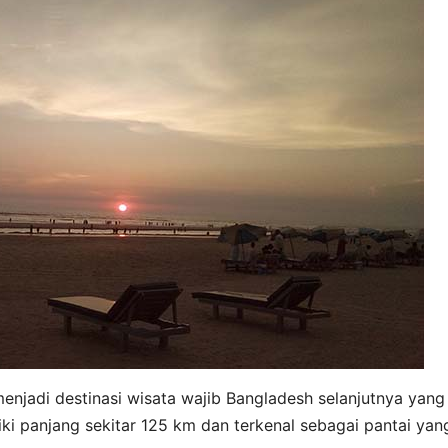
njadi destinasi wisata wajib Bangladesh selanjutnya yang
iki panjang sekitar 125 km dan terkenal sebagai pantai yan