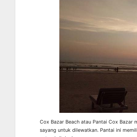
Cox Bazar Beach atau Pantai Cox Bazar me
sayang untuk dilewatkan. Pantai ini memil