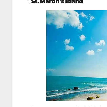
St. Martin’s Island