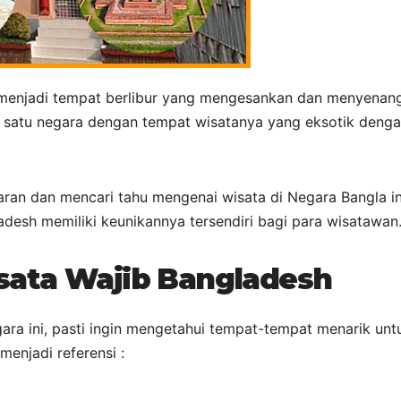
sa menjadi tempat berlibur yang mengesankan dan menyenan
ah satu negara dengan tempat wisatanya yang eksotik deng
aran dan mencari tahu mengenai wisata di Negara Bangla in
adesh memiliki keunikannya tersendiri bagi para wisatawan
sata Wajib Bangladesh
ara ini, pasti ingin mengetahui tempat-tempat menarik unt
 menjadi referensi :