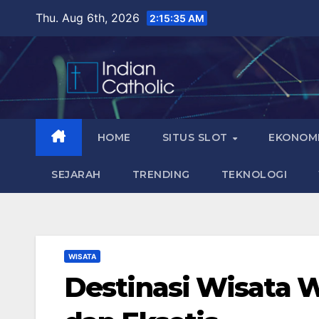
Skip
Thu. Aug 6th, 2026
2:15:36 AM
to
content
HOME
SITUS SLOT
EKONOM
SEJARAH
TRENDING
TEKNOLOGI
WISATA
Destinasi Wisata W