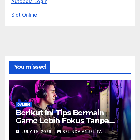
Autobola Login
Slot Online
You missed
GAMING
Berikut Ini Tips Bermain
Game Lebih Fokus Tanpa
Cepat Buyar
JULY 19, 2026
BELINDA ANJELITA