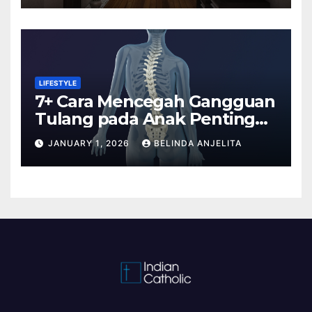
LIFESTYLE
7+ Cara Mencegah Gangguan
Tulang pada Anak Penting
Anda Tahu
JANUARY 1, 2026
BELINDA ANJELITA