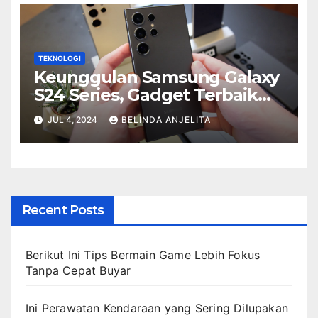
TEKNOLOGI
Keunggulan Samsung Galaxy
S24 Series, Gadget Terbaik
Tahun 2024
JUL 4, 2024
BELINDA ANJELITA
Recent Posts
Berikut Ini Tips Bermain Game Lebih Fokus
Tanpa Cepat Buyar
Ini Perawatan Kendaraan yang Sering Dilupakan