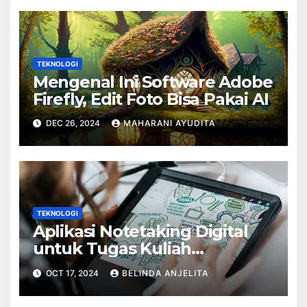
TEKNOLOGI
Mengenal Ini Software Adobe
Firefly, Edit Foto Bisa Pakai AI
DEC 26, 2024
MAHARANI AYUDITA
TEKNOLOGI
Aplikasi Notetaking Digital
untuk Tugas Kuliah
Mahasiswa
OCT 17, 2024
BELINDA ANJELITA