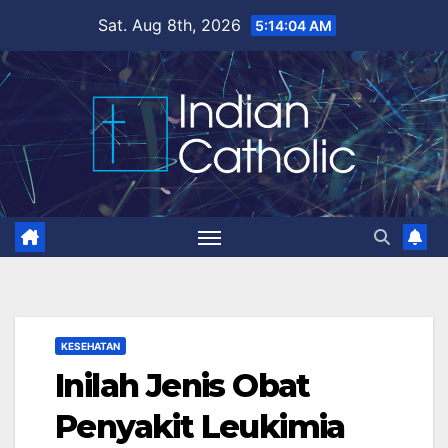
Skip
Sat. Aug 8th, 2026
5:14:05 AM
to
content
KESEHATAN
Inilah Jenis Obat
Penyakit Leukimia