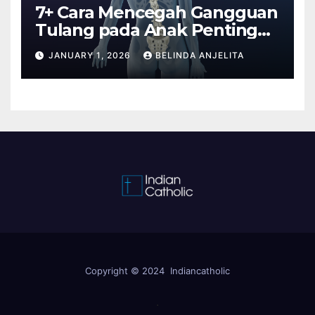
7+ Cara Mencegah Gangguan
Tulang pada Anak Penting
Anda Tahu
JANUARY 1, 2026
BELINDA ANJELITA
Copyright © 2024 Indiancatholic
.