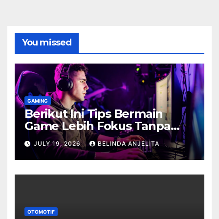
You missed
GAMING
Berikut Ini Tips Bermain
Game Lebih Fokus Tanpa
Cepat Buyar
JULY 19, 2026
BELINDA ANJELITA
OTOMOTIF