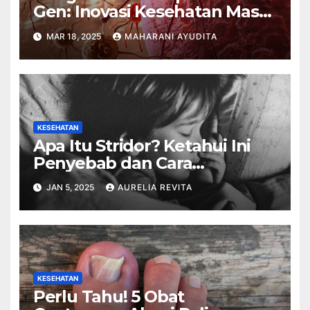
Gen: Inovasi Kesehatan Masa
Depan
MAR 18, 2025
MAHARANI AYUDITA
KESEHATAN
Apa Itu Stridor? Ketahui Ini
Penyebab dan Cara
Mengatasinya
JAN 5, 2025
AURELIA REVITA
KESEHATAN
Perlu Tahu! 5 Obat