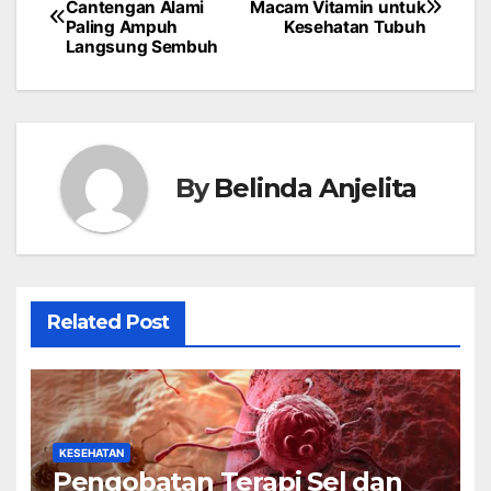
Cantengan Alami
Macam Vitamin untuk
Paling Ampuh
Kesehatan Tubuh
navigation
Langsung Sembuh
By
Belinda Anjelita
Related Post
KESEHATAN
Pengobatan Terapi Sel dan