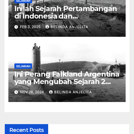
SEJARAH
Inilah Sejarah Pertambangan
di Indonesia dan
Perkembangannya
FEB 3, 2025
BELINDA ANJELITA
SEJARAH
Ini Perang Falkland Argentina
yang Mengubah Sejarah 2
Bangsa
NOV 26, 2024
BELINDA ANJELITA
Recent Posts