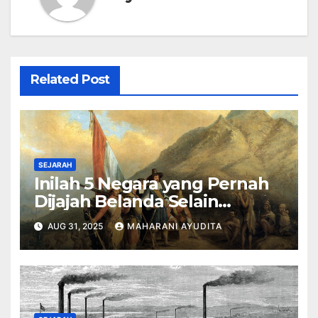
Related Post
SEJARAH
Inilah 5 Negara yang Pernah
Dijajah Belanda Selain
Indonesia
AUG 31, 2025
MAHARANI AYUDITA