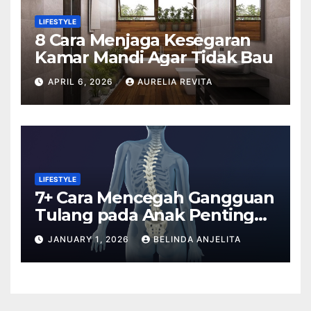
LIFESTYLE
8 Cara Menjaga Kesegaran
Kamar Mandi Agar Tidak Bau
APRIL 6, 2026
AURELIA REVITA
LIFESTYLE
7+ Cara Mencegah Gangguan
Tulang pada Anak Penting
Anda Tahu
JANUARY 1, 2026
BELINDA ANJELITA