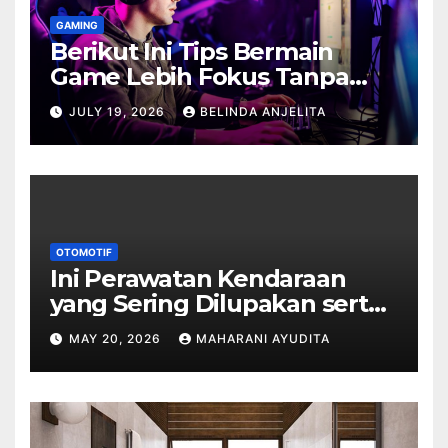
GAMING
Berikut Ini Tips Bermain
Game Lebih Fokus Tanpa
Cepat Buyar
JULY 19, 2026
BELINDA ANJELITA
OTOMOTIF
Ini Perawatan Kendaraan
yang Sering Dilupakan serta
Dampaknya
MAY 20, 2026
MAHARANI AYUDITA