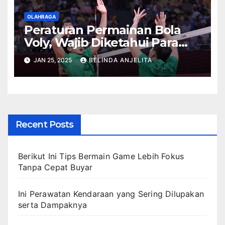
OLAHRAGA
Peraturan Permainan Bola
Voly, Wajib Diketahui Para
Pemain!
JAN 25, 2025
BELINDA ANJELITA
Recent Posts
Berikut Ini Tips Bermain Game Lebih Fokus
Tanpa Cepat Buyar
Ini Perawatan Kendaraan yang Sering Dilupakan
serta Dampaknya