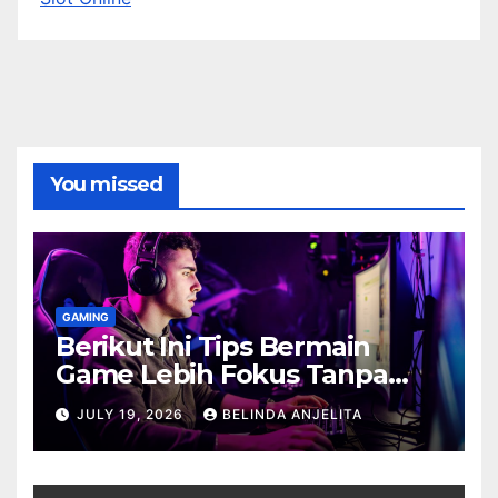
You missed
GAMING
Berikut Ini Tips Bermain
Game Lebih Fokus Tanpa
Cepat Buyar
JULY 19, 2026
BELINDA ANJELITA