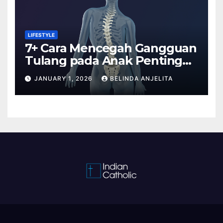
LIFESTYLE
7+ Cara Mencegah Gangguan
Tulang pada Anak Penting
Anda Tahu
JANUARY 1, 2026
BELINDA ANJELITA