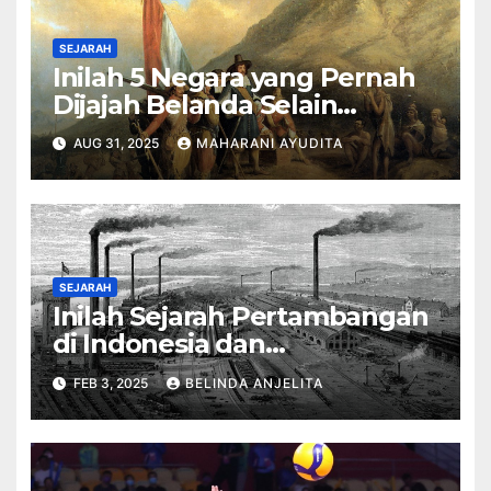
SEJARAH
Inilah 5 Negara yang Pernah
Dijajah Belanda Selain
Indonesia
AUG 31, 2025
MAHARANI AYUDITA
SEJARAH
Inilah Sejarah Pertambangan
di Indonesia dan
Perkembangannya
FEB 3, 2025
BELINDA ANJELITA