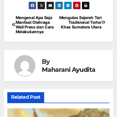
Mengenal Apa Saja
Mengulas Sejarah Tari
Post
Manfaat Olahraga
Tradisional Tortor
Wall Press dan Cara
Khas Sumatera Utara
navigation
Melakukannya
By
Maharani Ayudita
Related Post