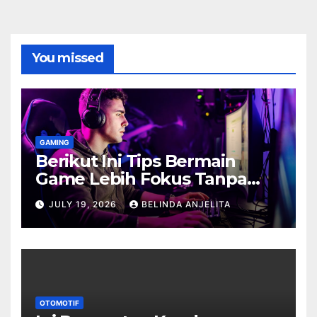
You missed
GAMING
Berikut Ini Tips Bermain
Game Lebih Fokus Tanpa
Cepat Buyar
JULY 19, 2026
BELINDA ANJELITA
OTOMOTIF