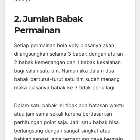
2. Jumlah Babak
Permainan
Setiap permainan bola voly biasanya akan
dilangsungkan selama 3 babak dengan aturan
2 babak kemenangan dan 1 babak kekalahan
bagi salah satu tim. Namun jika dalam dua
babak berturut-turut satu tim sudah menang
maka biasanya babak ke 3 tidak perlu lagi.
Dalam satu babak ini tidak ada batasan waktu
atau jam sama sekali karena berdasarkan
perhitungan point saja. Jadi satu babak bisa
berlangsung dengan sangat singkat atau
bahkan sangat lama tergantung gaya bermain