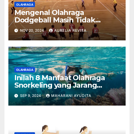
OLAHRAGA
Mengenal Olahraga
Dodgeball Masih Tidak
Banyak Orang Tahu!
NOV 20, 2024
AURELIA REVITA
OLAHRAGA
Inilah 8 Manfaat Olahraga
Snorkeling yang Jarang
Diketahui
SEP 9, 2024
MAHARANI AYUDITA