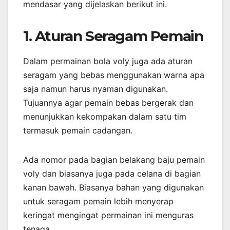
mendasar yang dijelaskan berikut ini.
1. Aturan Seragam Pemain
Dalam permainan bola voly juga ada aturan
seragam yang bebas menggunakan warna apa
saja namun harus nyaman digunakan.
Tujuannya agar pemain bebas bergerak dan
menunjukkan kekompakan dalam satu tim
termasuk pemain cadangan.
Ada nomor pada bagian belakang baju pemain
voly dan biasanya juga pada celana di bagian
kanan bawah. Biasanya bahan yang digunakan
untuk seragam pemain lebih menyerap
keringat mengingat permainan ini menguras
tenaga.