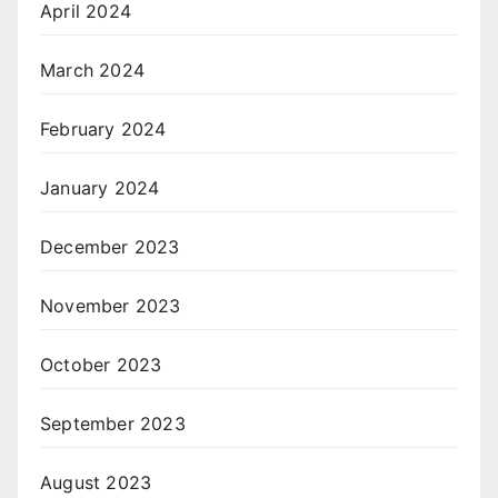
April 2024
March 2024
February 2024
January 2024
December 2023
November 2023
October 2023
September 2023
August 2023