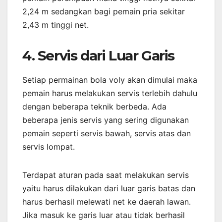
2,24 m sedangkan bagi pemain pria sekitar
2,43 m tinggi net.
4. Servis dari Luar Garis
Setiap permainan bola voly akan dimulai maka
pemain harus melakukan servis terlebih dahulu
dengan beberapa teknik berbeda. Ada
beberapa jenis servis yang sering digunakan
pemain seperti servis bawah, servis atas dan
servis lompat.
Terdapat aturan pada saat melakukan servis
yaitu harus dilakukan dari luar garis batas dan
harus berhasil melewati net ke daerah lawan.
Jika masuk ke garis luar atau tidak berhasil