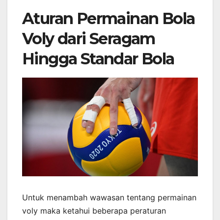
Aturan Permainan Bola
Voly dari Seragam
Hingga Standar Bola
Untuk menambah wawasan tentang permainan
voly maka ketahui beberapa peraturan