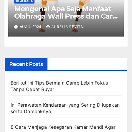
OLAHRAGA
Mengenal Apa Saja Manfaat
Olahraga Wall Press dan Cara
Melakukannya
AUG 4, 2024
AURELIA REVITA
Recent Posts
Berikut Ini Tips Bermain Game Lebih Fokus
Tanpa Cepat Buyar
Ini Perawatan Kendaraan yang Sering Dilupakan
serta Dampaknya
8 Cara Menjaga Kesegaran Kamar Mandi Agar