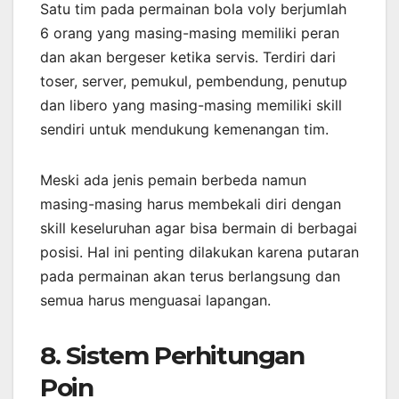
Satu tim pada permainan bola voly berjumlah
6 orang yang masing-masing memiliki peran
dan akan bergeser ketika servis. Terdiri dari
toser, server, pemukul, pembendung, penutup
dan libero yang masing-masing memiliki skill
sendiri untuk mendukung kemenangan tim.
Meski ada jenis pemain berbeda namun
masing-masing harus membekali diri dengan
skill keseluruhan agar bisa bermain di berbagai
posisi. Hal ini penting dilakukan karena putaran
pada permainan akan terus berlangsung dan
semua harus menguasai lapangan.
8. Sistem Perhitungan
Poin