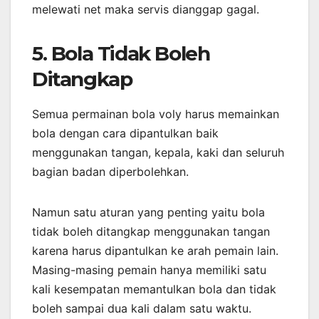
melewati net maka servis dianggap gagal.
5. Bola Tidak Boleh
Ditangkap
Semua permainan bola voly harus memainkan
bola dengan cara dipantulkan baik
menggunakan tangan, kepala, kaki dan seluruh
bagian badan diperbolehkan.
Namun satu aturan yang penting yaitu bola
tidak boleh ditangkap menggunakan tangan
karena harus dipantulkan ke arah pemain lain.
Masing-masing pemain hanya memiliki satu
kali kesempatan memantulkan bola dan tidak
boleh sampai dua kali dalam satu waktu.