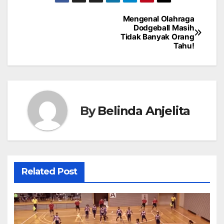
Mengenal Olahraga
Post
Dodgeball Masih
Tidak Banyak Orang
navigation
Tahu!
By
Belinda Anjelita
Related Post