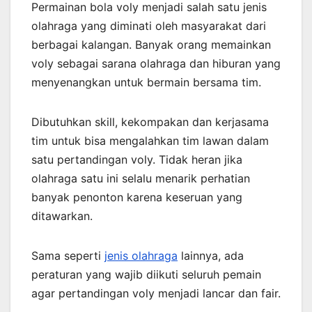
Permainan bola voly menjadi salah satu jenis
olahraga yang diminati oleh masyarakat dari
berbagai kalangan. Banyak orang memainkan
voly sebagai sarana olahraga dan hiburan yang
menyenangkan untuk bermain bersama tim.
Dibutuhkan skill, kekompakan dan kerjasama
tim untuk bisa mengalahkan tim lawan dalam
satu pertandingan voly. Tidak heran jika
olahraga satu ini selalu menarik perhatian
banyak penonton karena keseruan yang
ditawarkan.
Sama seperti
jenis olahraga
lainnya, ada
peraturan yang wajib diikuti seluruh pemain
agar pertandingan voly menjadi lancar dan fair.