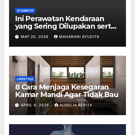
OTOMOTIF
Ini Perawatan Kendaraan
yang Sering Dilupakan serta
Dampaknya
MAY 20, 2026
MAHARANI AYUDITA
LIFESTYLE
8 Cara Menjaga Kesegaran
Kamar Mandi Agar Tidak Bau
APRIL 6, 2026
AURELIA REVITA