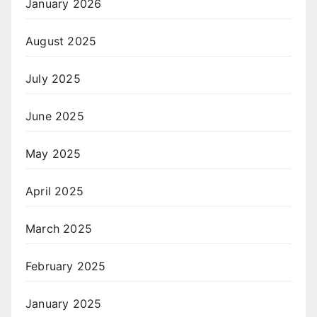
January 2026
August 2025
July 2025
June 2025
May 2025
April 2025
March 2025
February 2025
January 2025