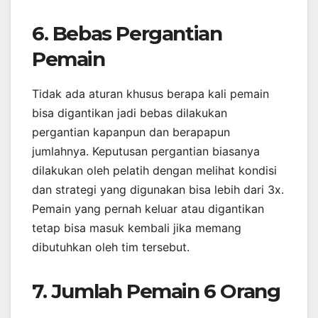
6. Bebas Pergantian
Pemain
Tidak ada aturan khusus berapa kali pemain
bisa digantikan jadi bebas dilakukan
pergantian kapanpun dan berapapun
jumlahnya. Keputusan pergantian biasanya
dilakukan oleh pelatih dengan melihat kondisi
dan strategi yang digunakan bisa lebih dari 3x.
Pemain yang pernah keluar atau digantikan
tetap bisa masuk kembali jika memang
dibutuhkan oleh tim tersebut.
7. Jumlah Pemain 6 Orang