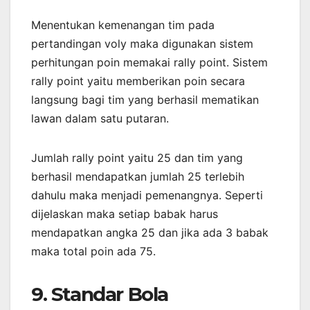
Menentukan kemenangan tim pada
pertandingan voly maka digunakan sistem
perhitungan poin memakai rally point. Sistem
rally point yaitu memberikan poin secara
langsung bagi tim yang berhasil mematikan
lawan dalam satu putaran.
Jumlah rally point yaitu 25 dan tim yang
berhasil mendapatkan jumlah 25 terlebih
dahulu maka menjadi pemenangnya. Seperti
dijelaskan maka setiap babak harus
mendapatkan angka 25 dan jika ada 3 babak
maka total poin ada 75.
9. Standar Bola